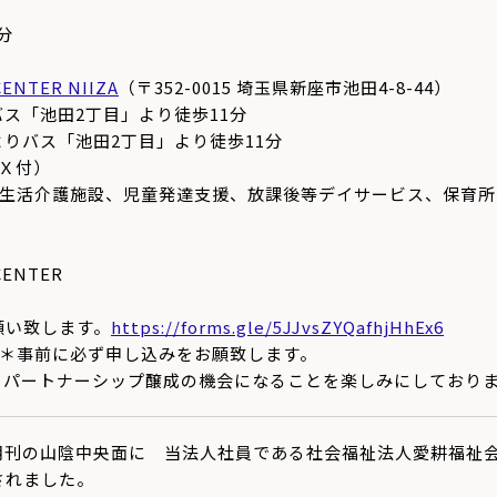
分
CENTER NIIZA
（〒352-0015 埼玉県新座市池田4-8-44）
ス「池田2丁目」より徒歩11分
りバス「池田2丁目」より徒歩11分
ＯＸ付）
・生活介護施設、児童発達支援、
放課後等デイサービス、保育所
CENTER
願い致します。
https://
forms.gle/5JJvsZYQafhjHhEx6
 ＊事前に必ず申し込みをお願致します。
、
パートナーシップ醸成の機会になることを楽しみにしており
新報朝刊の山陰中央面に 当法人社員である社会福祉法人愛耕福
されました。