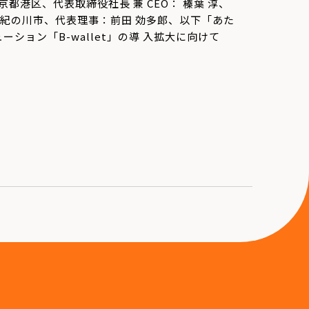
都港区、代表取締役社長 兼 CEO： 榛葉 淳、
県紀の川市、代表理事：前田 効多郎、以下「あた
ション「B-wallet」の導 入拡大に向けて