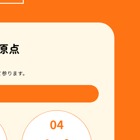
原点
て参ります。