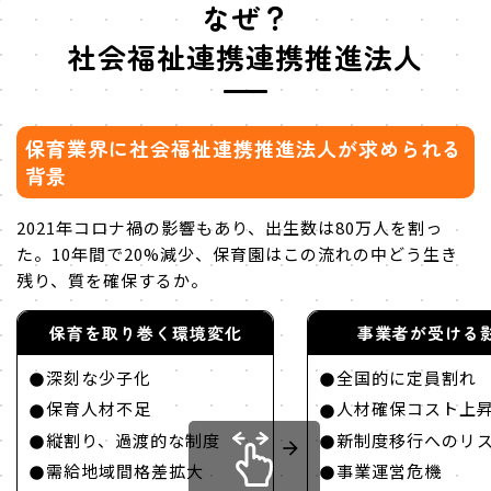
なぜ？
社会福祉連携連携推進法人
保育業界に社会福祉連携推進法人が求められる
背景
2021年コロナ禍の影響もあり、出生数は80万人を割っ
た。10年間で20%減少、保育園はこの流れの中どう生き
残り、質を確保するか。
保育を取り巻く環境変化
事業者が受ける
深刻な少子化
全国的に定員割れ
保育人材不足
人材確保コスト上
縦割り、過渡的な制度
新制度移行へのリ
需給地域間格差拡大
事業運営危機