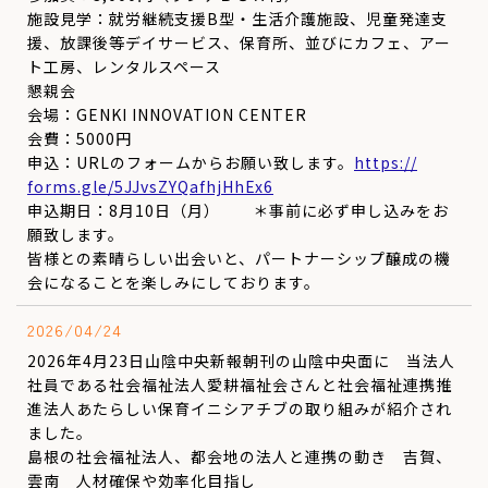
施設見学：就労継続支援B型・生活介護施設、児童発達支
援、
放課後等デイサービス、保育所、並びにカフェ、アー
ト工房、
レンタルスペース
懇親会
会場：GENKI INNOVATION CENTER
会費：5000円
申込：URLのフォームからお願い致します。
https://
forms.gle/5JJvsZYQafhjHhEx6
申込期日：8月10日（月） ＊事前に必ず申し込みをお
願致します。
皆様との素晴らしい出会いと、
パートナーシップ醸成の機
会になることを楽しみにしております。
2026/04/24
2026年4月23日山陰中央新報朝刊の山陰中央面に 当法人
社員である社会福祉法人愛耕福祉会さんと社会福祉連携推
進法人あたらしい保育イニシアチブの取り組みが紹介され
ました。
島根の社会福祉法人、都会地の法人と連携の動き 吉賀、
雲南 人材確保や効率化目指し