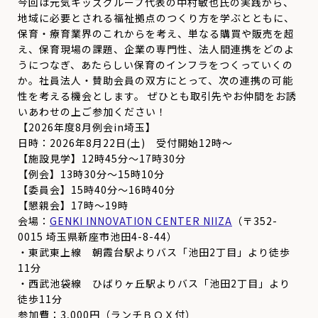
今回は元気キッズグループ代表の中村敏也氏の実践から、
地域に必要とされる福祉拠点のつくり方を学ぶとともに、
保育・
療育業界のこれからを考え、単なる購買や販売を超
え、
保育現場の課題、企業の専門性、法人間連携をどのよ
うにつなぎ、
あたらしい保育のインフラをつくっていくの
か。社員法人・
賛助会員の双方にとって、
次の連携の可能
性を考える機会とします。 ぜひとも取引先やお仲間をお誘
いあわせの上ご参加ください！
【2026年度8月例会in埼玉】
日時：2026年8月22日(土) 受付開始12時～
【施設見学】12時45分～17時30分
【例会】13時30分～15時10分
【委員会】15時40分～16時40分
【懇親会】17時～19時
会場：
GENKI INNOVATION CENTER NIIZA
（〒352-
0015 埼玉県新座市池田4-8-44）
・東武東上線 朝霞台駅よりバス「池田2丁目」より徒歩
11分
・西武池袋線 ひばりヶ丘駅よりバス「池田2丁目」より
徒歩11分
参加費：3,000円（ランチＢＯＸ付）